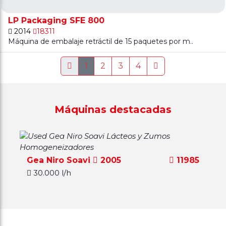
LP Packaging SFE 800
2014
18311
Máquina de embalaje retráctil de 15 paquetes por m..
1
2
3
4
Máquinas destacadas
Gea Niro Soavi
2005
11985
30.000 l/h