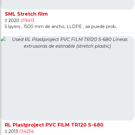
SML Stretch film
2020
19413
5 layers , 1500 mm de ancho, LLDPE , se puede prob..
RL Plastproject PVC FILM TR120 S-680
2013
14234