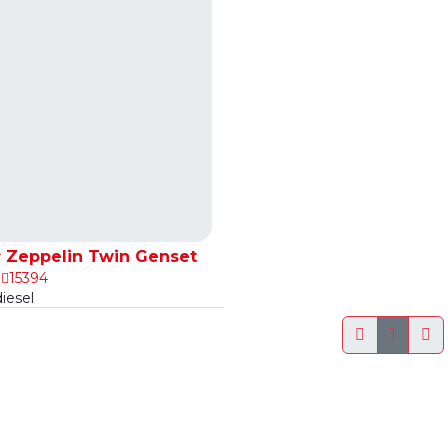
ar Zeppelin Twin Genset
4
15394
iesel
1