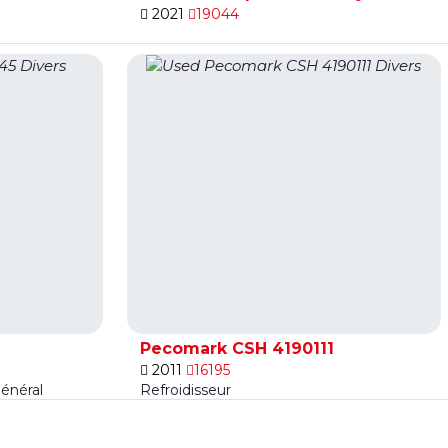
2021
19044
Pecomark CSH 4190111
2011
16195
énéral
Refroidisseur