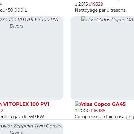
4
2015
19329
our 50 000 L
Nettoyage par ultrasons
 VITOPLEX 100 PV1
GA45
12
2000
16985
ères à gaz de 550 kW
Compresseur d'air à usage g