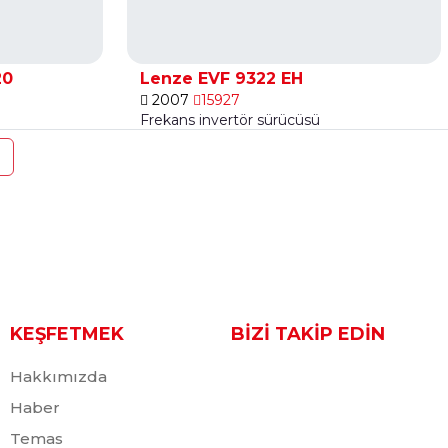
20
Lenze EVF 9322 EH
2007
15927
Frekans invertör sürücüsü
KEŞFETMEK
BİZİ TAKİP EDİN
Hakkımızda
Haber
Temas