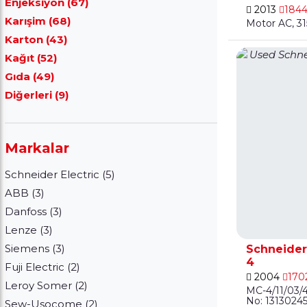
Enjeksiyon (67)
2013
1844
Karışim (68)
Motor AC, 3
Karton (43)
Kağıt (52)
Gıda (49)
Diğerleri (9)
Markalar
Schneider Electric (5)
ABB (3)
Danfoss (3)
Lenze (3)
Siemens (3)
Schneider
4
Fuji Electric (2)
2004
170
Leroy Somer (2)
MC-4/11/03/4
No: 13130245
Sew-Usocome (2)