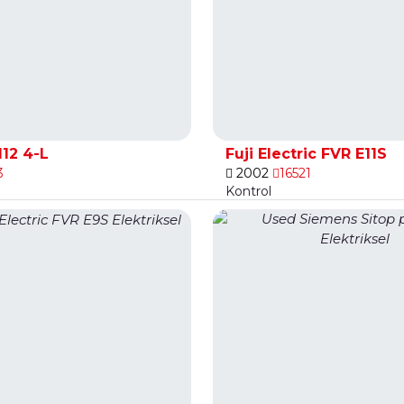
12 4-L
Fuji Electric FVR E11S
3
2002
16521
Kontrol