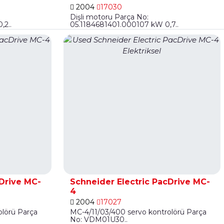
2004
17030
Dişli motoru Parça No:
2..
05.1184681401.000107 kW 0,7..
cDrive MC-
Schneider Electric PacDrive MC-
4
2004
17027
olörü Parça
MC-4/11/03/400 servo kontrolörü Parça
No: VDM01U30..