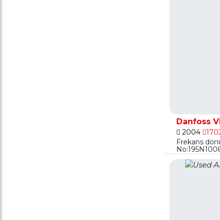
Danfoss V
2004
170
Frekans dön
No:195N100