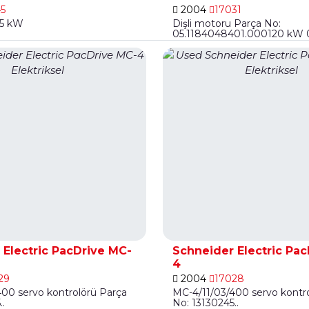
5
2004
17031
15 kW
Dişli motoru Parça No:
05.1184048401.000120 kW 0,
 Electric PacDrive MC-
Schneider Electric Pa
4
29
2004
17028
00 servo kontrolörü Parça
MC-4/11/03/400 servo kontr
..
No: 13130245..