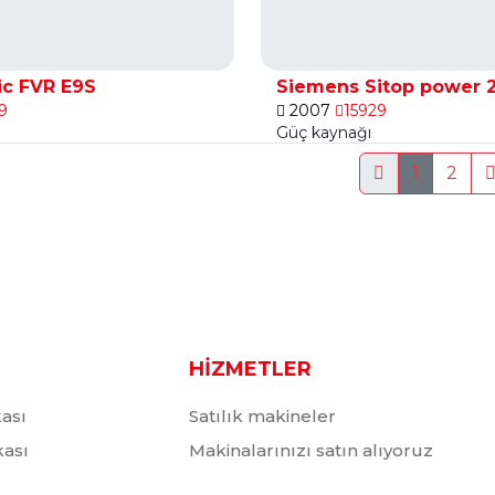
ric FVR E9S
Siemens Sitop power 
9
2007
15929
Güç kaynağı
1
2
HİZMETLER
kası
Satılık makineler
ikası
Makinalarınızı satın alıyoruz