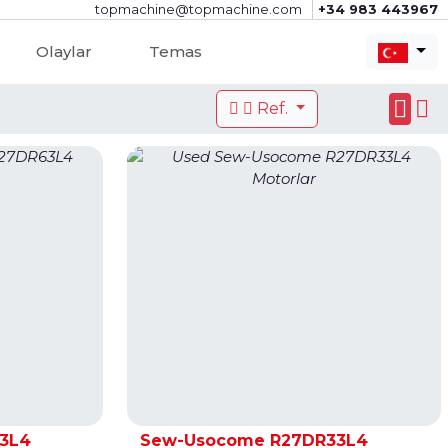
topmachine@topmachine.com
+34 983 443967
Olaylar
Temas
Ref.
3L4
Sew-Usocome R27DR33L4