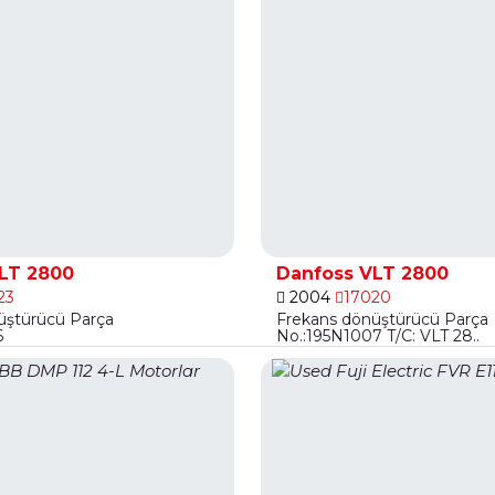
LT 2800
Danfoss VLT 2800
23
2004
17020
üştürücü Parça
Frekans dönüştürücü Parça
6
No.:195N1007 T/C: VLT 28..