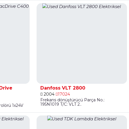
Drive
Danfoss VLT 2800
2004
17024
Frekans dönüştürücü Parça No.:
195N1019 T/C: VLT 2..
rolörü 1x24V