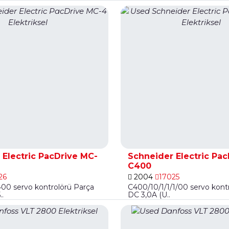
 Electric PacDrive MC-
Schneider Electric Pac
C400
26
2004
17025
00 servo kontrolörü Parça
C400/10/1/1/1/00 servo kont
..
DC 3,0A (U..