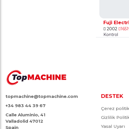
Fuji Elect
2002
1651
Kontrol
DESTEK
topmachine@topmachine.com
+34 983 44 39 67
Çerez politi
Calle Aluminio, 41
Gizlilik Polit
Valladolid 47012
Yasal Uyarı
Spain