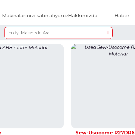
Makinalarınızı satın alıyoruz
Hakkımızda
Haber
r
Sew-Usocome R27DR6