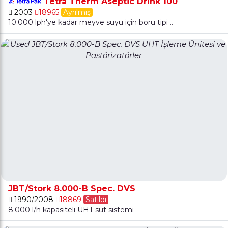
Tetra Therm Aseptic Drink 100
2003
18965
Ayrılmış
10.000 lph'ye kadar meyve suyu için boru tipi ..
JBT/Stork 8.000-B Spec. DVS
1990/2008
18869
Satıldı
8.000 l/h kapasiteli UHT süt sistemi