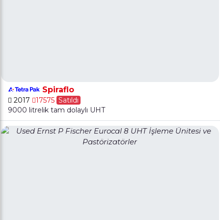
Spiraflo
2017
17575
Satıldı
9000 litrelik tam dolaylı UHT