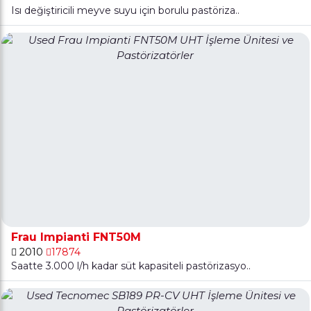
Isı değiştiricili meyve suyu için borulu pastöriza..
Frau Impianti FNT50M
2010
17874
Saatte 3.000 l/h kadar süt kapasiteli pastörizasyo..