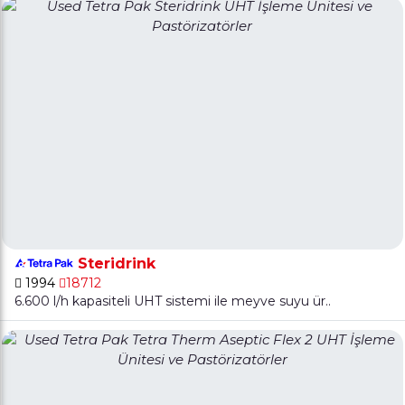
Steridrink
1994
18712
6.600 l/h kapasiteli UHT sistemi ile meyve suyu ür..