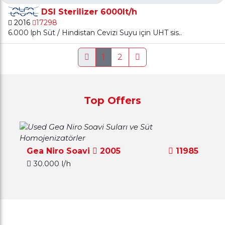
DSI Sterilizer 6000lt/h
2016
17298
6.000 lph Süt / Hindistan Cevizi Suyu için UHT sis..
1
2
Top Offers
Gea Niro Soavi
2005
11985
30.000 l/h