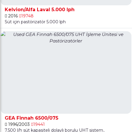
Kelvion/Alfa Laval 5.000 lph
2016
19748
Süt için pastörizatör 5.000 lph
GEA Finnah 6500/075
1996/2003
19441
7.500 l/h süt kapasiteli dolaylı borulu UHT sistem..