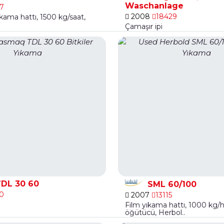
Waschanlage
7
2008
18429
kama hattı, 1500 kg/saat,
Çamaşır ipi
DL 30 60
SML 60/100
0
2007
13115
Film yıkama hattı, 1000 kg/h
öğütücü, Herbol..