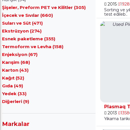
2015
1928
Şişeler, Preform PET ve Kilitler (305)
Sorting ve yı
test edileb..
İçecek ve Sıvılar (660)
Suları ve Süt (471)
Ekstrüzyon (274)
Esnek paketleme (355)
Termoform ve Levha (158)
Enjeksiyon (67)
Karışim (68)
Karton (43)
Kağıt (52)
Gıda (49)
Yedek (33)
Diğerleri (9)
Plasmaq T
2013
1358
Yıkama tankı
Markalar