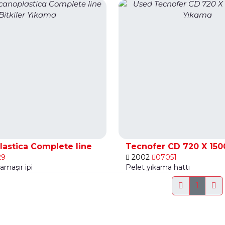
astica Complete line
Tecnofer CD 720 X 150
29
2002
07051
çamaşır ipi
Pelet yıkama hattı
1