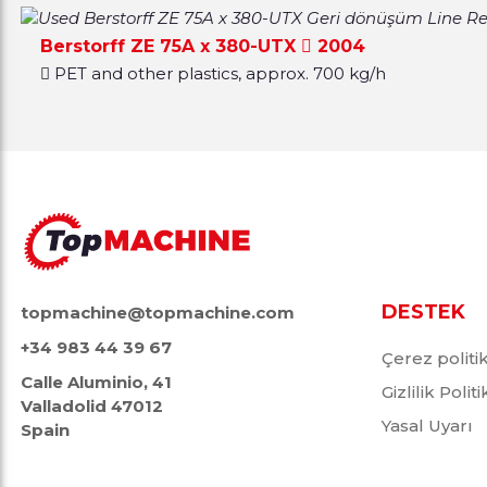
Berstorff ZE 75A x 380-UTX
2004
PET and other plastics, approx. 700 kg/h
DESTEK
topmachine@topmachine.com
+34 983 44 39 67
Çerez politi
Calle Aluminio, 41
Gizlilik Polit
Valladolid 47012
Yasal Uyarı
Spain