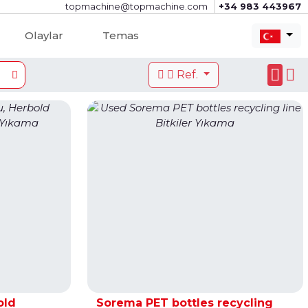
topmachine@topmachine.com
+34 983 443967
Olaylar
Temas
Ref.
old
Sorema PET bottles recycling