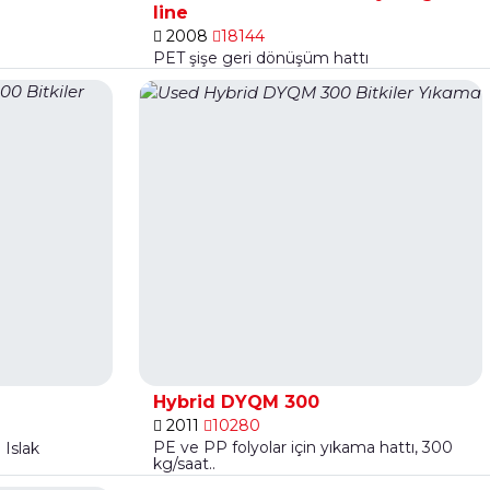
line
2008
18144
PET şişe geri dönüşüm hattı
Hybrid DYQM 300
2011
10280
PE ve PP folyolar için yıkama hattı, 300
 Islak
kg/saat..