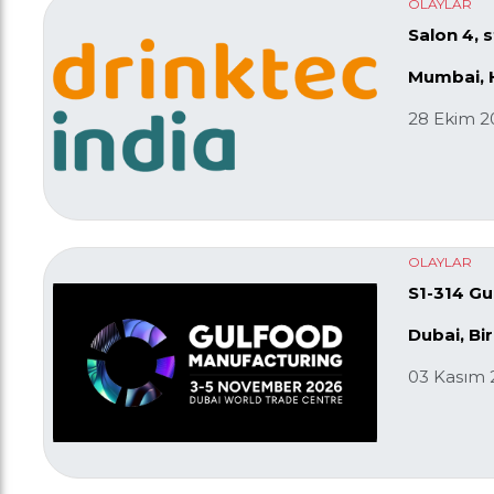
OLAYLAR
Salon 4, 
Mumbai, 
28 Ekim 2
OLAYLAR
S1-314 Gu
Dubai, Bir
03 Kasım 