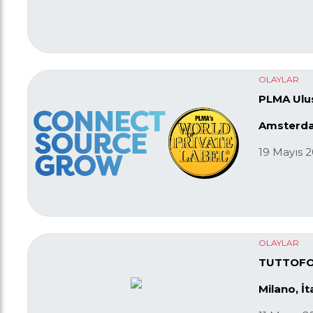
OLAYLAR
PLMA Ulusl
Amsterda
19 Mayıs 
OLAYLAR
TUTTOFO
Milano, İt