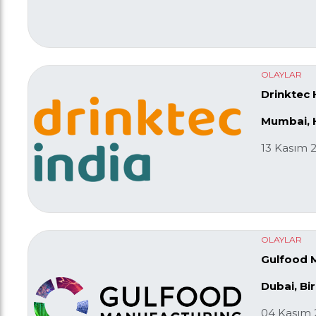
OLAYLAR
Drinktec 
Mumbai, 
13 Kasım 
OLAYLAR
Gulfood 
Dubai, Bir
04 Kasım 