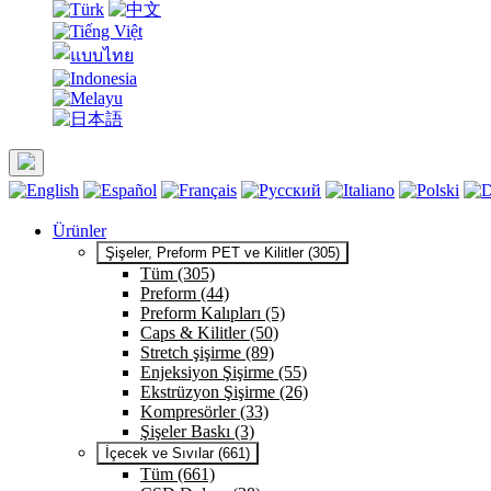
Ürünler
Şişeler, Preform PET ve Kilitler (305)
Tüm (305)
Preform (44)
Preform Kalıpları (5)
Caps & Kilitler (50)
Stretch şişirme (89)
Enjeksiyon Şişirme (55)
Ekstrüzyon Şişirme (26)
Kompresörler (33)
Şişeler Baskı (3)
İçecek ve Sıvılar (661)
Tüm (661)