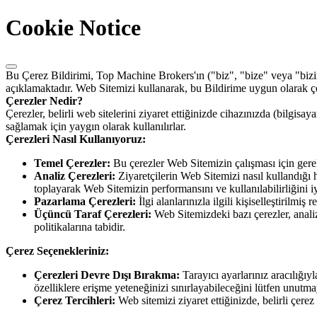
Cookie Notice
Bu Çerez Bildirimi, Top Machine Brokers'ın ("biz", "bize" veya "bizim
açıklamaktadır. Web Sitemizi kullanarak, bu Bildirime uygun olarak ç
Çerezler Nedir?
Çerezler, belirli web sitelerini ziyaret ettiğinizde cihazınızda (bilgisa
sağlamak için yaygın olarak kullanılırlar.
Çerezleri Nasıl Kullanıyoruz:
Temel Çerezler:
Bu çerezler Web Sitemizin çalışması için gerek
Analiz Çerezleri:
Ziyaretçilerin Web Sitemizi nasıl kullandığı h
toplayarak Web Sitemizin performansını ve kullanılabilirliğini i
Pazarlama Çerezleri:
İlgi alanlarınızla ilgili kişiselleştirilmi
Üçüncü Taraf Çerezleri:
Web Sitemizdeki bazı çerezler, analiz 
politikalarına tabidir.
Çerez Seçenekleriniz:
Çerezleri Devre Dışı Bırakma:
Tarayıcı ayarlarınız aracılığıyl
özelliklere erişme yeteneğinizi sınırlayabileceğini lütfen unutma
Çerez Tercihleri:
Web sitemizi ziyaret ettiğinizde, belirli çerez 