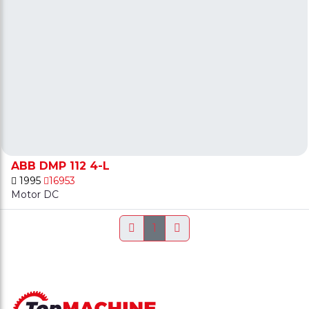
ABB DMP 112 4-L
1995
16953
Motor DC
1