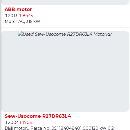
ABB motor
2013
18445
Motor AC, 315 kW
Sew-Usocome R27DR63L4
2004
17031
Dişli motoru Parça No: 05.1184048401.000120 kW 0,2..