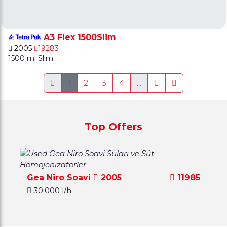
A3 Flex 1500Slim
2005
19283
1500 ml Slim
1
2
3
4
...
Top Offers
Gea Niro Soavi
2005
11985
30.000 l/h