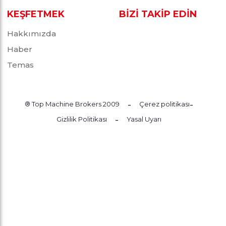
KEŞFETMEK
BİZİ TAKİP EDİN
Hakkımızda
Haber
Temas
-
-
® Top Machine Brokers 2009
Çerez politikası
-
Gizlilik Politikası
Yasal Uyarı